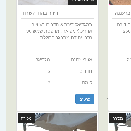
 ברעננה
דירה בהוד השרון
ם,דירה
במגדיאל דירת 5 חדרים בעיצוב
גדולה , מוארת , גינה ענקית 250
אדריכלי מפואר , מרפסת שמש 30
מ"ר. יחידת מתבגר הכוללת...
2
אזור/שכונה
מגדיאל
חדרים
5
קומה
12
פרטים
מכירה
מכירה