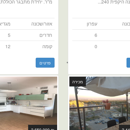
 היקפית 240...
מ"ר. יחידת מתבגר הכוללת..
ונה
עפרון
אזור/שכונה
מגדיא
6
חדרים
5
0
קומה
12
פרטים
מכירה
₪ 2,650,000