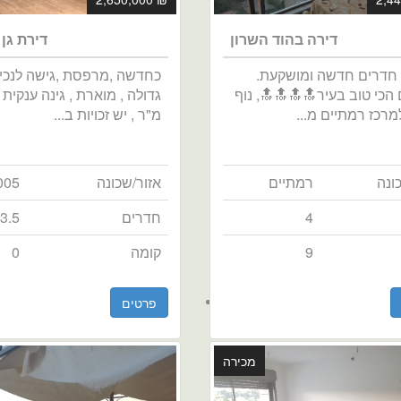
דירה בהוד השרון
דירת גן
דירה 4 חדרים חדשה ומושקעת.
כחדשה ,מרפסת ,גישה לנכי
הכי טוב בעיר🔝🔝🔝🔝, נוף
רכז רמתיים מ...
מ"ר , יש זכויות ב...
ונה
רמתיים
אזור/שכונה
005
4
חדרים
3.5
9
קומה
0
פרטים
מכירה