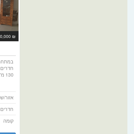
₪ 2,500,000
חדרים 
130 מ"ר + 22 מ"ר מרפסת ש...
אזור/שכ
חדרים
קומה