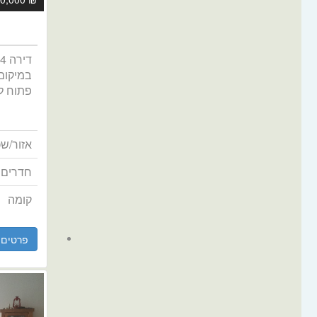
במיקום 
פתוח למ
אזור/שכ
חדרים
קומה
פרטים