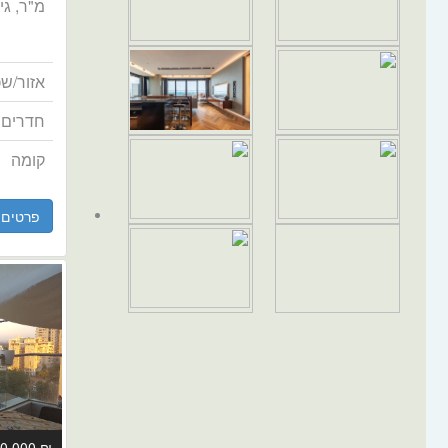
מ"ר, גינה
אזור/שכ
חדרים
קומה
פרטים
₪ 2,440,000