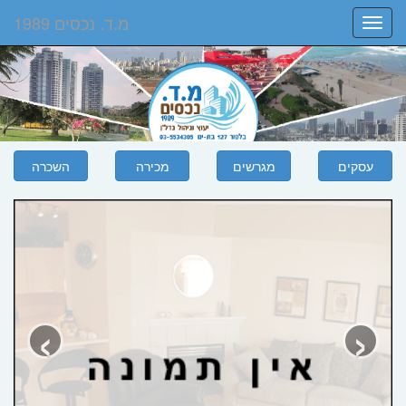
מ.ד. נכסים 1989
Toggle
navigation
‹
›