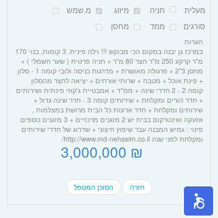
מעלית
חניה
מיזוג
מ.שמש
סורגים
ממד
מחסן
הערות
במרכז גן יבנה במקום הכי מבוקש !!! וילה פינית, 3 קומות, בנוי 170
מ"ר קרקע 250 מ"ר חצר 80 מ"ר + חניה פרטית ( שער חשמלי ) +
מחסן 3*2 + פרגולה מאושרת + מדרגות כניסה ולובי קומה 1 - סלון
+ פינת אוכל + מטבח + שרותי אורחים + יציאה לחצר מהסלון
קומה 2 - 2 חדרי שינה + ממ"ד + אמבטיית ג'קוזי פינתית ושירותים
+ חדר הורים ומקלחת + שירותים קומה 3 - חדר שינה גדול +
שירותים ומקלחת + חדר ארונות כל הבית מרושת במצלמות ,
אזעקה ואינטרקום בבית יש 2 מזגנים מרכזיים + 3 מזגנים נוספים
פינוי : גמיש המבנה עבר שיפוץ חיצוני + שדרוג של חדרי שירותים
ומקלחת לפני שנה http://www.md-nehasim.co.il/
₪ 3,000,000
חזרה
הסוכן המטפל