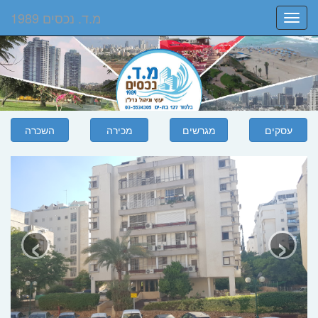
מ.ד. נכסים 1989
Toggle
navigation
‹
›